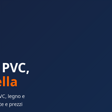
 PVC,
lla
PVC, legno e
e e prezzi