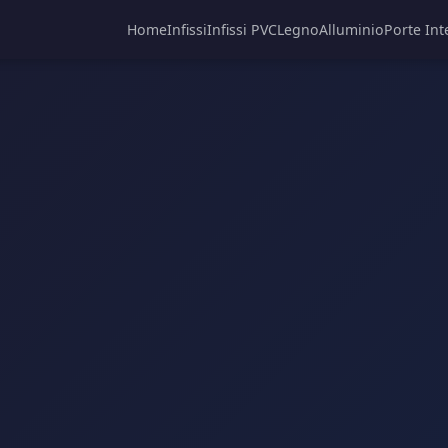
Home
Infissi
Infissi PVC
Legno
Alluminio
Porte Int