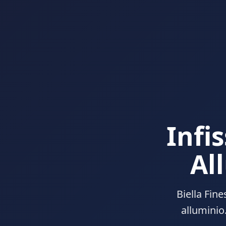
Infi
Al
Biella Fine
alluminio