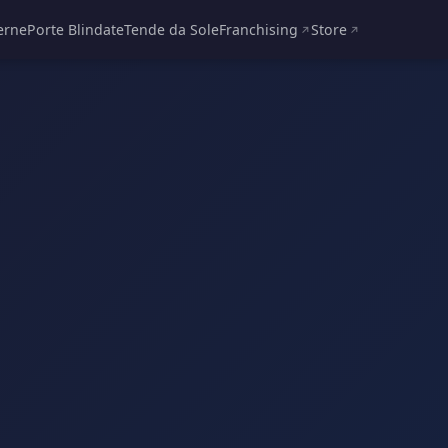
erne
Porte Blindate
Tende da Sole
Franchising
Store