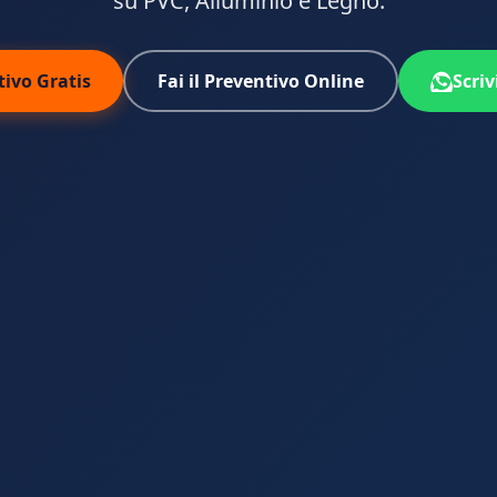
su PVC, Alluminio e Legno.
tivo Gratis
Fai il Preventivo Online
Scri